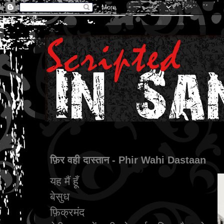
फ़िर वही दास्तान - Phir Wahi Dastaan
यह
मैं हूँ
बेसुध
फ़िक्रमंद